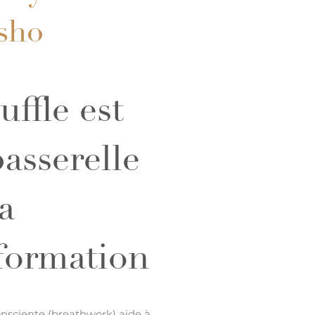
sho
uffle est
asserelle
la
formation
onsciente (breathwork) aide à