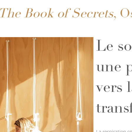
The Book of Secrets
, O
Le so
une p
vers 
trans
La respiration c