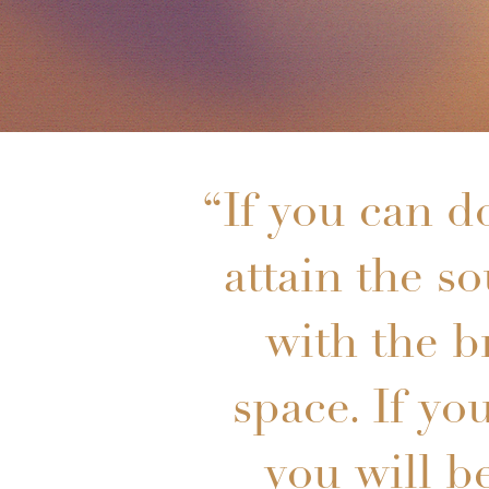
“If you can d
attain the so
with the b
space. If yo
you will b