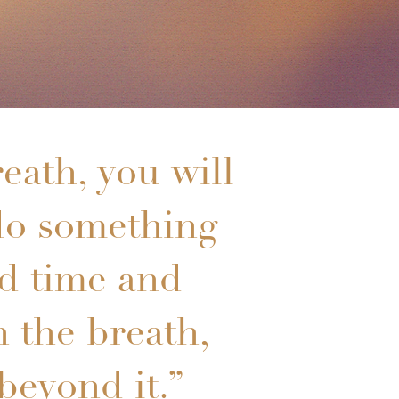
eath, you will
n do something
nd time and
h the breath,
beyond it.”