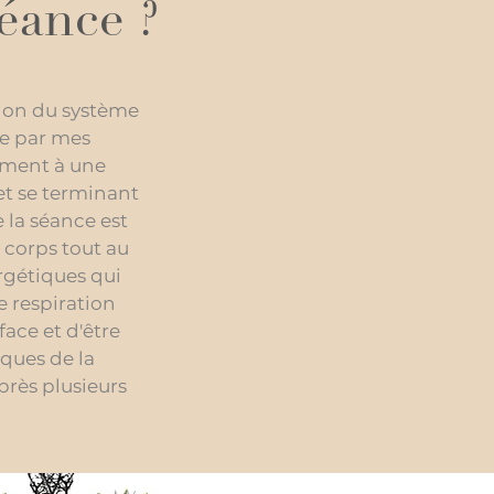
éance ?
tion du système
ée par mes
ement à une
et se terminant
 la séance est
 corps tout au
ergétiques qui
e respiration
ace et d'être
ques de la
près plusieurs