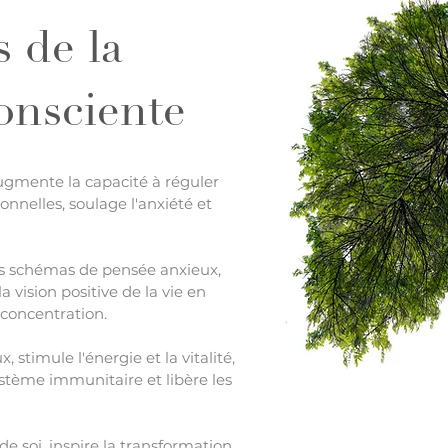
s de la
consciente
ugmente la capacité à réguler
onnelles, soulage l'anxiété et
les schémas de pensée anxieux,
la vision positive de la vie en
 concentration.
stimule l'énergie et la vitalité,
tème immunitaire et libère les
 soi, inspire la transformation