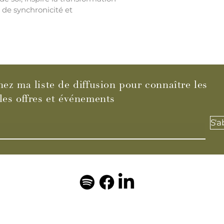
de synchronicité et
nez ma liste de diffusion pour connaître les
les offres et événements
S'
© 2023 by Laura Di Maio Breathwork. Powered and secured by
Wix