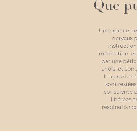
Que pu
Une séance de 
nerveux p
instructio
méditation, et
par une pério
choisi et con
long de la sé
sont restées
consciente p
libérées 
respiration c