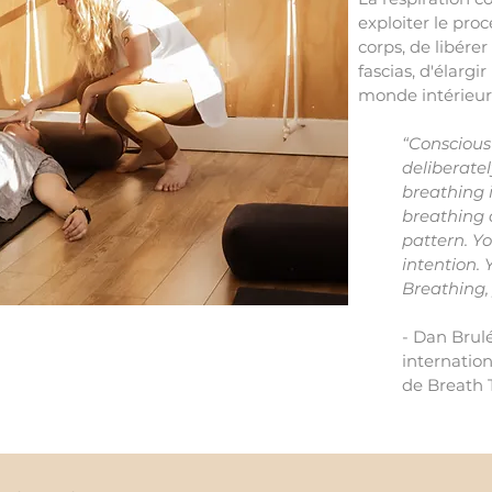
exploiter le pro
corps, de libére
fascias, d'élargi
monde intérieur 
“Conscious
deliberatel
breathing 
breathing a
pattern. Y
intention. 
Breathing,
- Dan Brul
internatio
de
Breath 